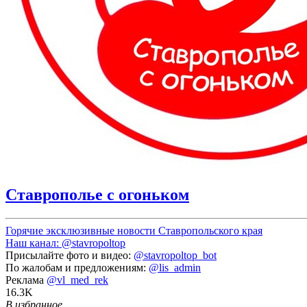
Ставрополье с огоньком
Горячие эксклюзивные новости Ставропольского края
Наш канал:
@stavropoltop
Присылайте фото и видео:
@stavropoltop_bot
По жалобам и предложениям:
@lis_admin
Реклама
@vl_med_rek
16.3K
В избранное