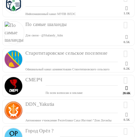
Чат:
t.me/chatnewsday
#сдаюсь
Музыка:
t.me/musicchata
#НародУкраиныПротивКиева
По всем вопросам: @Юля
1.1K
Информационный канал МУПВ ВПЭС
По самые шаланды
Для связи - @Shalandy_Adm
0.5K
Старотитаровское сельское поселение
0.2K
Официальный канал администрации Старотитаровского сельского
поселения
СМЕРЧ
По всем вопросам и рекламе:
20.6K
Сcылка для друзей:
https://t.me/+UANQ-PAXcHPgUxtS
DDN_Yakutia
0.5K
Автономное учреждение Республики Саха (Якутия) "Дом Дружбы
Народов им.А.Е.Кулаковского"
Город Орёл ?