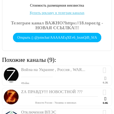
Cтоимость размещения неизвестна
Купить рекламу в телеграм каналах
Телеграм канал ВАЖНО?https://18.topor.tg -
НОВАЯ ССЫЛКА!!!
Открыть
@joinchat/AAAAAEqXEv6_hxmQiB_SfA
Похожие каналы (9):
Война на Украине , Россия , WAR...
0.2K
#Война
#Украина
#Россиия
ZA ПРАВДУ!!! НОВОСТНОЙ ???
#Пощь
#ЯхочуЖить
#Чат
Новости России - Украины и мировые.
0.8K
#ВойнанаУкраине
При обнаружении фейков, удаляем/изменяем информацию.
#РоссияПомоги
Пригласить друга:
t.me/newsday3
Отключения ВПЭС
#Плен