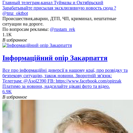
Главный телеграм-канал Туймазы и Октябрьский
Зарабатывайте присылая эксклюзивную новость сюда ?
@tmz_oktbot
Происшествия,аварии, ДТП, ЧП, криминал, нештатные
ситуации на дороге.
По вопросам рекламы:
@rustam_rek
1.1K
В избранное
Інформаційний опір Закарпаття
Все про інформаційні диверсії в нашому краї, про розвідку та
безпекову ситуацію, також новини. Зворотній зв'язок:
Телеграм: @Asol2390 FB: https://www.facebook.com/opirzak
Платимо за новини, надсилайте цікаві фото та відео.
6.9K
В избранное