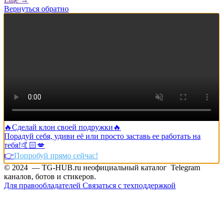
Вернуться обратно
🔥Сделай клон своей подружки🔥
Порадуй себя, удиви её или просто заставь ее работать на
тебя!🤙🏻💋
👉
Попробуй прямо сейчас!
© 2024 — TG-HUB.ru неофициальный каталог Telegram
каналов, ботов и стикеров.
Для правообладателей
Связаться с техподдержкой