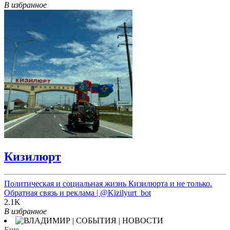
В избранное
Кизилюрт
Политическая и социальная жизнь Кизилюрта и не только.
Обратная связь и реклама |
@Kizilyurt_bot
2.1K
В избранное
Еще →