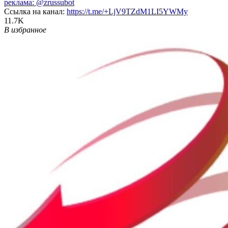
реклама:
@zrussubot
Ссылка на канал:
https://t.me/+LjV9TZdM1LI5YWMy
11.7K
В избранное