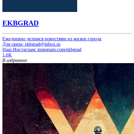
EKBGRAD
Ежедневно делимся новостями из жизни города
Для связи: ekbgrad@inbox.ru
Наш Инстаграм: instagram.com/ekbgrad
1.6K
В избранное