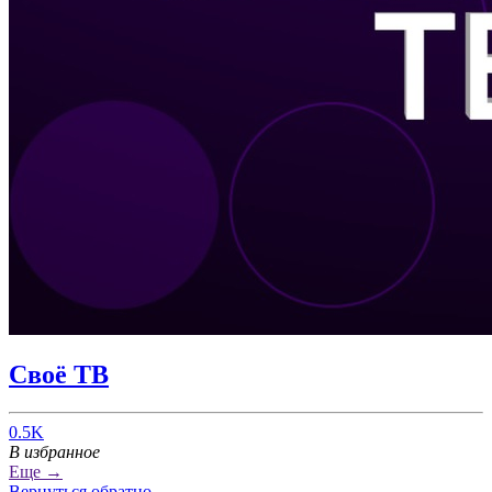
Своë ТВ
0.5K
В избранное
Еще →
Вернуться обратно