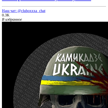
Наш чат:
@cluboxxxa_chat
0.3K
В избранное