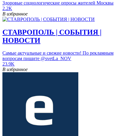
Здоровые социологические опросы жителей Москвы
2.2K
В избранное
СТАВРОПОЛЬ | СОБЫТИЯ |
НОВОСТИ
Самые актуальные и свежие новости! По рекламным
вопросам пишите @svetLa_NOV
23.9K
В избранное