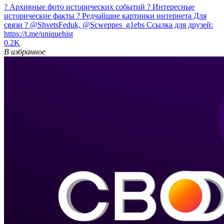
? Архивные фото исторических событий ? Интересные
исторические факты ? Редчайшие картинки интернета Для
связи ? @ShvetsFeduk, @Scweppes_g1ebs Ссылка для друзей:
https://t.me/uniquehist
0.2K
В избранное