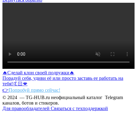
🔥Сделай клон своей подружки🔥
Порадуй себя, удиви её или просто заставь ее работать на
тебя!🤙🏻💋
👉
Попробуй прямо сейчас!
© 2024 — TG-HUB.ru неофициальный каталог Telegram
каналов, ботов и стикеров.
Для правообладателей
Связаться с техподдержкой