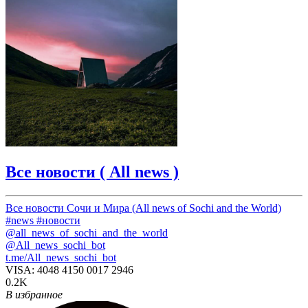
Все новости ( All news )
Все новости Сочи и Мира (All news of Sochi and the World)
#news #новости
@all_news_of_sochi_and_the_world
@All_news_sochi_bot
t.me/All_news_sochi_bot
VISA: 4048 4150 0017 2946
0.2K
В избранное