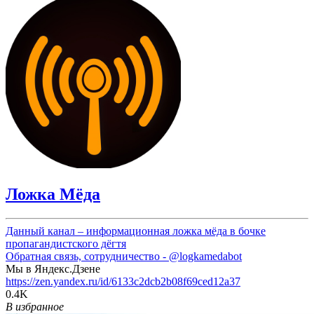
Ложка Мёда
Данный канал – информационная ложка мёда в бочке
пропагандистского дёгтя
Обратная связь, сотрудничество -
@logkamedabot
Мы в Яндекс.Дзене
https://zen.yandex.ru/id/6133c2dcb2b08f69ced12a37
0.4K
В избранное