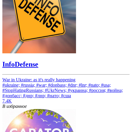
InfoDefense
War in Ukraine: as it's really happening
#ukraine; #russia; #war; #donbass; #dnr; #lnr; #nato; #usa;
#StopHatingRussians; #UkrNews; #украина; #россия; #война;
#донбасс; #днр; #лнр; #нато; #сша
7.4K
В избранное