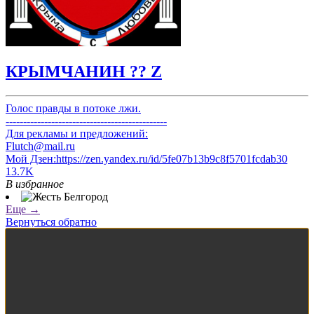
КРЫМЧАНИН ?? Z
Голос правды в потоке лжи.
----------------------------------------------
Для рекламы и предложений:
Flutch@mail.ru
Мой Дзен:https://zen.yandex.ru/id/5fe07b13b9c8f5701fcdab30
13.7K
В избранное
Еще →
Вернуться обратно