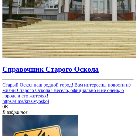
Справочник Старого Оскола
Старый Оскол наш родной город! Вам интересны новости из
жизни Старого Оскола? Весело, официально и не очень, о
городе и его жителях!
https://t.me/krasivyoskol
0K
В избранное