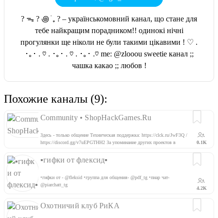
? ᯓ ? ꩜ ࣪ ₊ ? – українськомовний канал, що стане для
тебе найкращим порадником!! одинокі нічні
прогулянки ще ніколи не були такими цікавими ! ♡ .
･｡･ . ♡ . ･｡･ . ♡ . ･｡･ .♡ me: @zlooou sweetie канал ;;
чашка какао ;; любов !
Похожие каналы (9):
Community • ShopHackGames.Ru
Здесь - только общение Техническая поддержка: https://clck.ru/JwF3Q /
https://discord.gg/v7uEPGTHH2 За упоминание других проектов в
0.1K
любом виде - перманентный бан! Помощь проекту:
https://clck.ru/SCJHe
▪︎гифки от флексид▪︎
•гифки от - @fleksid •группа для общения- @pdf_tg •пиар чат-
@piarchatt_tg
4.2K
Охотничий клуб РиКА