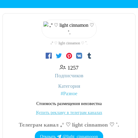
₊° ♡ light cinnamon ♡ ˚.
1257
Подписчиков
Категория
#Разное
Cтоимость размещения неизвестна
Купить рекламу в телеграм каналах
Телеграм канал ₊° ♡ light cinnamon ♡ ˚.
Открыть
@light_cinnamooon