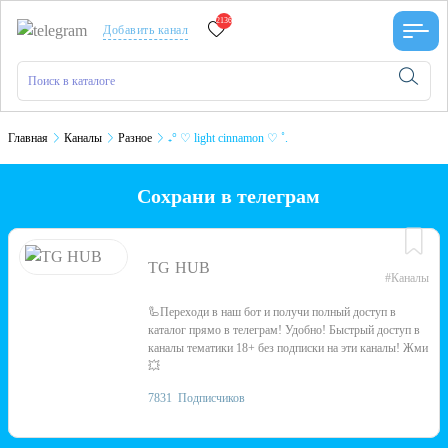
2136
Добавить канал
Главная
Каналы
Разное
₊° ♡ light cinnamon ♡ ˚.
Сохрани в телеграм
TG HUB
#Каналы
🦾Переходи в наш бот и получи полный доступ в
каталог прямо в телеграм! Удобно! Быстрый доступ в
каналы тематики 18+ без подписки на эти каналы! Жми
💥
7831
Подписчиков