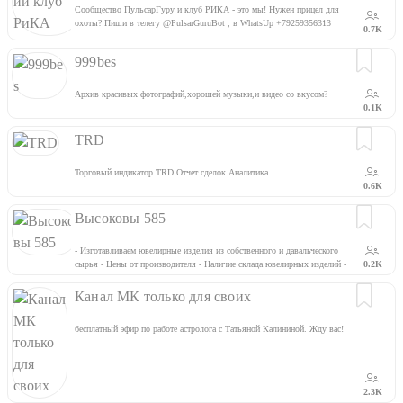
Сообщество ПульсарГуру и клуб РИКА - это мы! Нужен прицел для
охоты? Пиши в телегу @PulsarGuruBot , в WhatsUp +79259356313
0.7K
или звони 88007756313. Мы это про ночную и тепловизионную
оптику.
999bes
Архив красивых фотографий,хорошей музыки,и видео со вкусом?
0.1K
TRD
Торговый индикатор TRD Отчет сделок Аналитика
0.6K
Высоковы 585
- Изготавливаем ювелирные изделия из собственного и давальческого
сырья - Цены от производителя - Наличие склада ювелирных изделий -
0.2K
Оперативная сборка продукции и её доставка ?Сайт
https://vysokovy585.ru/ ☎️Тел.: +7 (4942) 42-75-76
Канал МК только для своих
бесплатный эфир по работе астролога с Татьяной Калининой. Жду вас!
2.3K