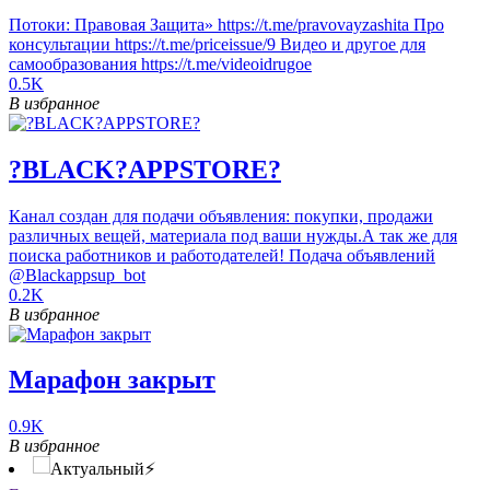
Потоки: Правовая Защита» https://t.me/pravovayzashita Про
консультации https://t.me/priceissue/9 Видео и другое для
самообразования https://t.me/videoidrugoe
0.5K
В избранное
?BLACK?APPSTORE?
Канал создан для подачи объявления: покупки, продажи
различных вещей, материала под ваши нужды.А так же для
поиска работников и работодателей! Подача объявлений
@Blackappsup_bot
0.2K
В избранное
Марафон закрыт
0.9K
В избранное