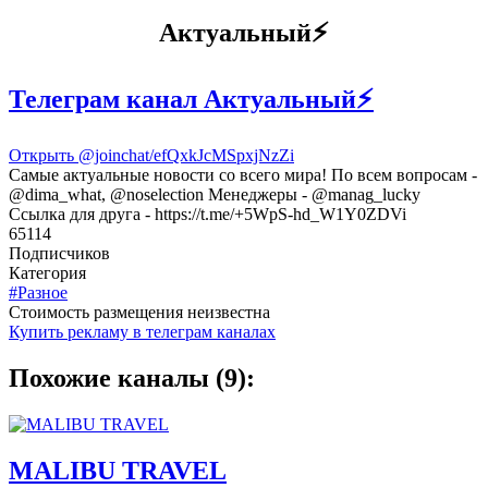
Актуальный⚡️
Телеграм канал Актуальный⚡️
Открыть
@joinchat/efQxkJcMSpxjNzZi
Самые актуальные новости со всего мира! По всем вопросам -
@dima_what, @noselection Менеджеры - @manag_lucky
Ссылка для друга - https://t.me/+5WpS-hd_W1Y0ZDVi
65114
Подписчиков
Категория
#Разное
Cтоимость размещения неизвестна
Купить рекламу в телеграм каналах
Похожие каналы (9):
MALIBU TRAVEL