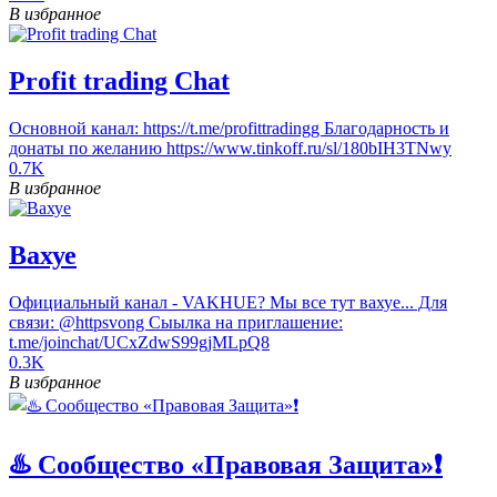
В избранное
Profit trading Chat
Основной канал: https://t.me/profittradingg Благодарность и
донаты по желанию https://www.tinkoff.ru/sl/180bIH3TNwy
0.7K
В избранное
Вахуе
Официальный канал - VAKHUE? Мы все тут вахуе... Для
связи: @httpsvong Сыылка на приглашение:
t.me/joinchat/UCxZdwS99gjMLpQ8
0.3K
В избранное
♨️ Сообщество «Правовая Защита»❗️