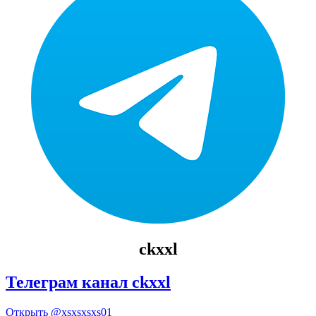
ckxxl
Телеграм канал ckxxl
Открыть
@xsxsxsxs01