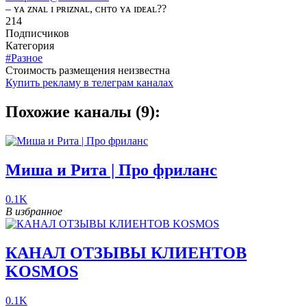
– ʏᴀ ᴢɴᴀʟ ɪ ᴘʀɪᴢɴᴀʟ, ᴄʜᴛᴏ ʏᴀ ɪᴅᴇᴀʟ??
214
Подписчиков
Категория
#Разное
Cтоимость размещения неизвестна
Купить рекламу в телеграм каналах
Похожие каналы (9):
Миша и Рита | Про фриланс
0.1K
В избранное
КАНАЛ ОТЗЫВЫ КЛИЕНТОВ
KOSMOS
0.1K