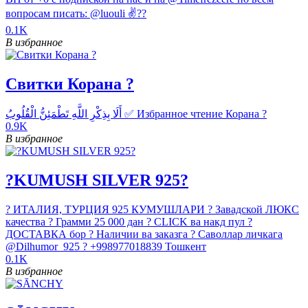
вопросам писать: @luouli ✌??
0.1K
В избранное
Свитки Корана ?
أَلَا بِذِكْرِ اللَّهِ تَطْمَئِنُّ الْقُلُوبُ ✅ Избранное чтение Корана ?
0.9K
В избранное
?KUMUSH SILVER 925?
? ИТАЛИЯ, ТУРЦИЯ 925 КУМУШЛАРИ ? Завадской ЛЮКС
качества ? Грамми 25 000 дан ?️ CLICK ва накд пул ?
ДОСТАВКА бор ? Наличии ва заказга ? Саволлар личкага
@Dilhumor_925 ? +998977018839 Тошкент
0.1K
В избранное