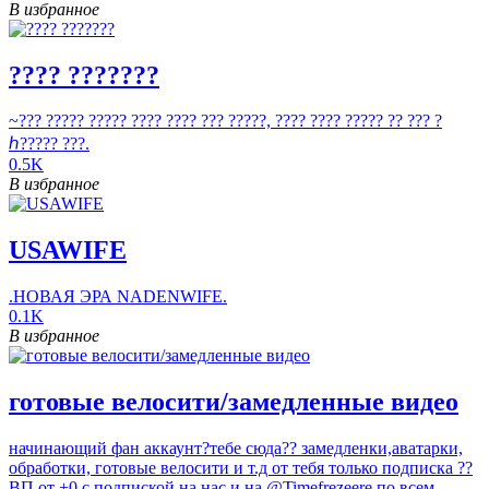
В избранное
???? ???????
~??? ????? ????? ???? ???? ??? ?????, ???? ???? ????? ?? ??? ?
ℎ????? ???.
0.5K
В избранное
USAWIFE
.НОВАЯ ЭРА NADENWIFE.
0.1K
В избранное
готовые велосити/замедленные видео
начинающий фан аккаунт?тебе сюда?? замедленки,аватарки,
обработки, готовые велосити и т.д от тебя только подписка ??
ВП от +0 с подпиской на нас и на @Timefrezeere по всем