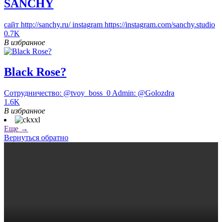
SĀNCHY
сайт http://sanchy.ru/ instagram https://instagram.com/sanchy.studio
0.7K
В избранное
Black Rose?
Сотрудничество: @tvoy_boss_0 Admin: @Golozdra
1.6K
В избранное
Еще →
Вернуться обратно