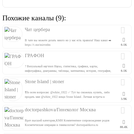
Похожие каналы (9):
Чат цербера
В чате вы можете делать много но у нас есть правила! Наш канал ➡️
https://t.me/mirvedm
0.1K
ГРАФОН
? Визуальный научпоп Наука, статистика, графики, карты,
инфографика, диаграммы, таблицы, математика, история, география,
0.1K
лингвистика Весь контент заимствован с различных площадок
Stone Island | stoner
❗️По всем вопросам: @white_1922 ✅ Тут ты сможешь купить, либо
продать мне @white_1922 вещи Stone Island. Личная встреча в
3.9K
Москве, почта по полной предоплате, более 1000 отзывов. Лучшие
позиции по низким ценам, максимально расширенный ассортимент!
doctorpashkova/Гинеколог Москва
Врач высшей категории,КМН Компетентное сопровождение родов
Косметические операции в гинекологии? doctorpashkova.ru
88.4K