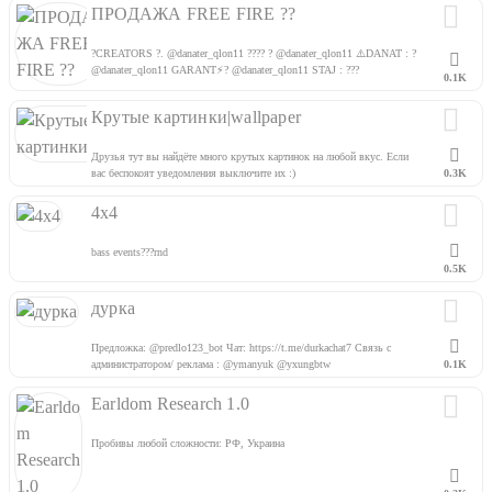
ПРОДАЖА FREE FIRE ??
?CREATORS ?. @danater_qlon11 ???? ? @danater_qlon11 ⚠️DANAT : ?
@danater_qlon11 GARANT⚡️? @danater_qlon11 STAJ : ???
0.1K
KANALIMIZ: ? @prodaja_pubg_ff
Крутые картинки|wallpaper
Друзья тут вы найдёте много крутых картинок на любой вкус. Если
вас беспокоят уведомления выключите их :)
0.3K
4х4
bass events???rnd
0.5K
дурка
Предложка: @predlo123_bot Чат: https://t.me/durkachat7 Связь с
администратором/ реклама : @ymanyuk @yxungbtw
0.1K
Earldom Research 1.0
Пробивы любой сложности: РФ, Украина