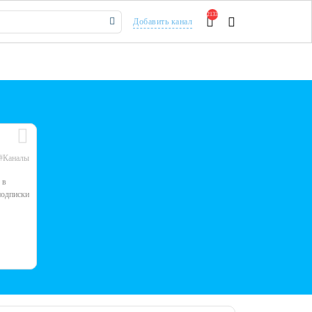
2133
Добавить канал
#Каналы
 в
подписки