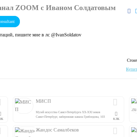
канал ZOOM с Иваном Солдатовым
nsultant
таций, пишите мне в лс @IvanSoldatov
Cтои
Купит
МИСП
Музей искусства Санкт-Петербурга XX-XXI веков
Санкт-Петербург, набережная канала Грибоедова, 103
1K
0.3K
Жандос Самалбеков