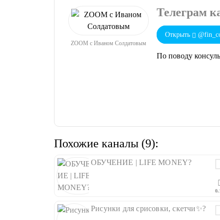
Телеграм 
Открыть
@fin_co
ZOOM с Иваном Солдатовым
По поводу консуль
Похожие каналы (9):
ОБУЧЕНИЕ | LIFE MONEY?
0.
Рисунки для срисовки, скетчи✨?