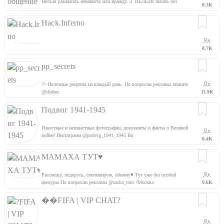
Нельзя разжигать ненависть или вражду. 3. НЕЛЬЗЯ писать без
0.3K
разрешения в личку участникам. 4. НЕЛЬЗЯ звонить участникам.
Hack.Inferno
0.7K
pp_secrets
?✨Полезные рецепты на каждый день. По вопросам рекламы пишите
@chebec
11.9K
Подвиг 1941-1945
Известные и неизвестные фотографии, документы и факты о Великой
войне! Инстаграмм @podvig_1941_1945 Вк
0.4K
https://vk.com/podvig_1941_1945
МАМАХА ТУТ♥️
Рассмешу, подерусь, смотивирую, обниму♥️ Тут уже без особой
цензуры По вопросам рекламы @sasha_tom ?Москва
9.6K
��FIFA | VIP CHAT?