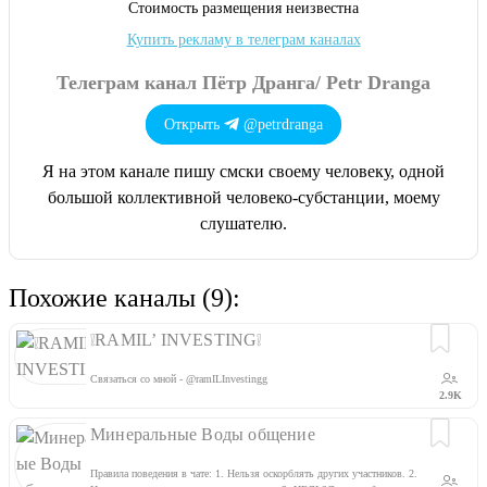
Cтоимость размещения неизвестна
Купить рекламу в телеграм каналах
Телеграм канал Пётр Дранга/ Petr Dranga
Открыть
@petrdranga
Я на этом канале пишу смски своему человеку, одной
большой коллективной человеко-субстанции, моему
слушателю.
Похожие каналы (9):
❕RAMIL’ INVESTING❕
Связаться со мной - @ramILInvestingg
2.9K
Минеральные Воды общение
Правила поведения в чате: 1. Нельзя оскорблять других участников. 2.