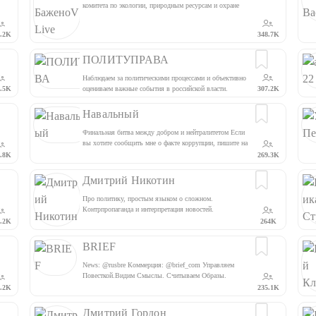
комитета по экологии, природным ресурсам и охране
окружающей среды. Контакты для обратной связи: 8
(925) 144–56-01 Репосты приветствуются
.2K
348.7K
ПОЛИТУПРАВА
Наблюдаем за политическими процессами и объективно
.5K
оцениваем важные события в российской власти.
307.2K
Разоблачаем вороватых чиновников, оборотней в
погонах, олигархов, банкиров, ну и, выносим
Навальный
веринсайд из центрального входа АП @pucontact
Финальная битва между добром и нейтралитетом Если
вы хотите сообщить мне о факте коррупции, пишите на
@navalnybox_bot
.8K
269.3K
Дмитрий Никотин
Про политику, простым языком о сложном.
Контрпропаганда и интерпретация новостей.
https://www.youtube.com/channel/UC3SuyQVA04eeEVr0
.2K
264K
WJmxOBg Дмитрий Никотин - политолог, окончил
аспирантуру по политологии РАНХиГС. Для связи и
BRIEF
реклам: @dnikotin
News: @rusbre Коммерция: @brief_com Управляем
Повесткой.Видим Смыслы. Считываем Образы.
.2K
235.1K
Дмитрий Гордон