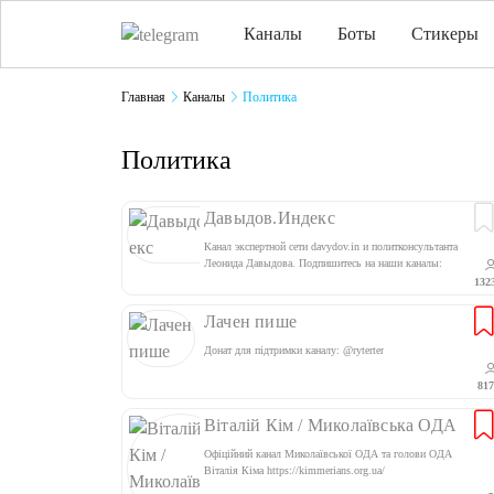
Каналы
Боты
Стикеры
Главная
Каналы
Политика
Политика
Давыдов.Индекс
Канал экспертной сети davydov.in и политконсультанта
Леонида Давыдова. Подпишитесь на наши каналы:
@davydov_culture, @davydovineconomics,
132
@davydovopinion. Сотрудничество и #реклама:
@nafigator
Лачен пише
Донат для підтримки каналу: @ryterter
817
Віталій Кім / Миколаївська ОДА
Офіційний канал Миколаївської ОДА та голови ОДА
Віталія Кіма https://kimmerians.org.ua/