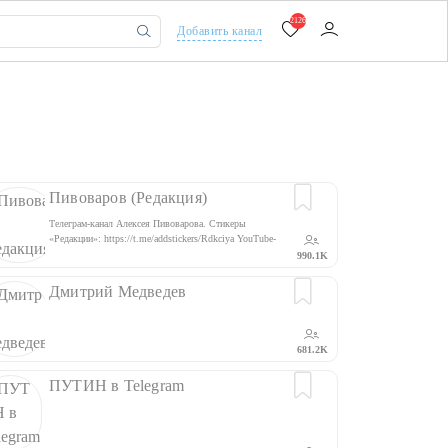
2126
Добавить канал
Пивоваров (Редакция)
Телеграм-канал Алексея Пивоварова. Стикеры
«Редакции»: https://t.me/addstickers/Rdkciya YouTube-
канал «Редакция»: https://www.youtube.com/c/
990.1K
Редакция/ Сотрудничество: info@redakciya.com
Дмитрий Медведев
681.2K
ПУТИН в Telegram