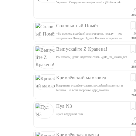
Украины. Сотрудничество (реклама) - @inform_ukr
Ссылка на канал: https://t.me/+LV7tr2_vgu02NjAy
366
Соловьиный Помёт
«Во времена всеобщей лжи говорить правду — это
экстремизм» Джордж Оруэлл По всем вопросам —
308
@veyder_v Предложить новость — @Slvn_feedbackbot
Помощники — @maximandreich @riddle_admin
Выпускайте Z Кракена!
Вы готовы, дети? Обратная связь: @rls_the_kraken_bot
269
Кремлёвский мамковед
Нарративы о конфигурациях российской политики и
бизнеса. По всем вопросам: @pr_sovetnik
264
Пул N3
4pool.n3@gmail.com
243
Кремлёвская прачка