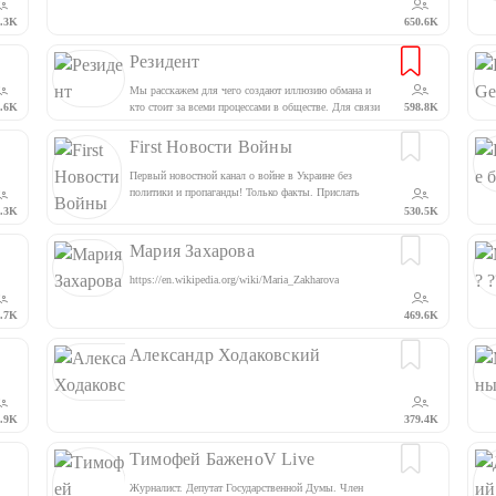
legitimniy@protonmail.com
.3K
650.6K
Резидент
Мы расскажем для чего создают иллюзию обмана и
.6K
кто стоит за всеми процессами в обществе. Для связи
598.8K
по всем вопросам rezidentua@protonmail.com
First Новости Войны
Первый новостной канал о войне в Украине без
политики и пропаганды! Только факты. Прислать
новость и видео: First_political@protonmail.com
.3K
530.5K
@SecretaryFirst Вся информация конфиденциально
Мария Захарова
https://en.wikipedia.org/wiki/Maria_Zakharova
.7K
469.6K
Александр Ходаковский
.9K
379.4K
Тимофей БаженоV Live
Журналист. Депутат Государственной Думы. Член