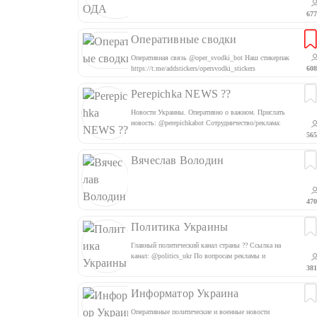
677
Оперативные сводки
Оперативная связь @oper_svodki_bot Наш стикерпак
https://t.me/addstickers/opersvodki_stickers
608
Perepichka NEWS ??
Новости Украины. Оперативно о важном. Прислать
новость: @perepichkabot Cотрудничество/реклама:
@perepichka_advbot Ссылка на канал:
565
https://t.me/+TDCXsMoO0Eb9JkuX
Вячеслав Володин
470
Политика Украины
Главный политический канал страны ?? Ссылка на
канал: @politics_ukr По вопросам рекламы и
сотрудничества: @nikolay_bodenko
381
Информатор Украина
Оперативные политические и военные новости