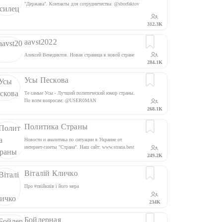
"Держава". Контакты для сотрудничества: @sborfaktov
312.3K
aavst2022
Алексей Венедиктов. Новая страница в новой стране
284.1K
Усы Пескова
Те самые Усы - Лучший политический юмор страны.
По всем вопросам: @USER0MAN
268.1K
Политика Страны
Новости и аналитика по ситуации в Украине от
интернет-газеты "Страна". Наш сайт: www.strana.best
Наш YouTube-канал:
249.2K
https://www.youtube.com/c/stranaua Наш Facebook:
https://www.facebook.com/gazetastranaua
Віталій Кличко
Про #твійкиїв і його мера
234K
Бойлерная